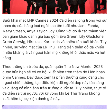
Buổi khai mạc LHP Cannes 2024 đã diễn ra long trọng với sự
tham dự của hàng loạt ngôi sao tên tuổi như Jane Fonda,
Meryl Streep, Anya Taylor-Joy. Cùng với đó là các thành viên
ban giám khảo danh giá bao gồm Eva Green, Lily Gladstone,
Greta Gerwig, Hirokazu Kore-eda và nhiều tên tuổi khác. Tuy
nhiên, sự vắng mặt của Lê Thu Trang trên thảm đỏ đã khiến
nhiều khán giả và người hâm mộ không khỏi thắc mắc và hụt
hẫng.
Theo thông tin trước đó, quán quân The New Mentor 2023
được hứa hẹn sẽ có cơ hội xuất hiện trên thảm đỏ Liên hoan
phim Cannes. Đây được xem là phần thưởng xứng đáng cho
người chiến thắng, tạo điều kiện để người đẹp này tỏa sáng
và quảng bá hình ảnh trên trường quốc tế. Tuy nhiên, thực tế
đã diễn ra trái ngược với kỳ vọng khi Lê Thu Trang không
xuất hiện tại sự kiện danh giá này.