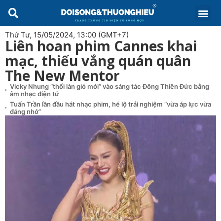
Thứ Tư, 15/05/2024, 13:00 (GMT+7)
Liên hoan phim Cannes khai
mạc, thiếu vắng quán quân
The New Mentor
Vicky Nhung “thổi làn gió mới” vào sáng tác Đông Thiên Đức bằng
âm nhạc điện tử
Tuấn Trần lần đầu hát nhạc phim, hé lộ trải nghiệm “vừa áp lực vừa
đáng nhớ”