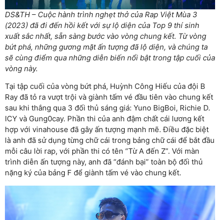
DS&TH – Cuộc hành trình nghẹt thở của Rap Việt Mùa 3
(2023) đã đi đến hồi kết với sự lộ diện của Top 9 thí sinh
xuất sắc nhất, sẵn sàng bước vào vòng chung kết. Từ vòng
bứt phá, những gương mặt ấn tượng đã lộ diện, và chúng ta
sẽ cùng điểm qua những diễn biến nổi bật trong tập cuối của
vòng này.
Tại tập cuối của vòng bứt phá, Huỳnh Công Hiếu của đội B
Ray đã tỏ ra vượt trội và giành tấm vé đầu tiên vào chung kết
sau khi thắng qua 3 đối thủ sáng giá: Yuno BigBoi, Richie D.
ICY và Gung0cay. Phần thi của anh đậm chất cái lương kết
hợp với vinahouse đã gây ấn tượng mạnh mẽ. Điều đặc biệt
là anh đã sử dụng từng chữ cái trong bảng chữ cái để bắt đầu
mỗi câu lời rap, với phần thi có tên “Từ A đến Z”. Với màn
trình diễn ấn tượng này, anh đã “đánh bại” toàn bộ đối thủ
nặng ký của bảng F để giành tấm vé vào chung kết.