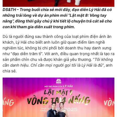
DS&TH – Trong buổi chia sẻ mới đây, đạo diễn Lý Hải đã có
những trải lòng về dự án phim mới “Lật mặt 8: Vòng tay
nắng”, đồng thời gây chú ý khi tiết lộ chuyện trả cát sê cho
con khi tham gia diễn xuất trong phim.
Dù là người đứng sau thành công của loạt phim điện ảnh ăn
khách, Lý Hải cho biết anh luôn giữ quan điểm làm nghề
nghiêm túc, không bị chi phối bởi doanh thu hay danh xưng
như “đạo diễn trăm tỉ”. Với anh, điều quan trọng nhất là tạo ra
sản phẩm chỉn chu và được khán giả yêu thương. “
Tôi không
cần danh hiệu. Chỉ cần mọi người gọi tôi là Lý Hải là đủ
”, anh
chia sẻ.