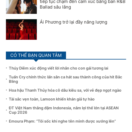
tiếp tục chạm đến cảm xúc bằng bản R&B
Ballad sâu lắng
Ái Phương trở lại đầy năng lượng
CÓ THỂ BẠN QUAN TÂM
Thúy Diễm xúc động viết lời nhắn cho con gái tương lai
Tuấn Cry chính thức lấn sân ca hát sau thành công của hit Bắc
Bling
Hoa hậu Thanh Thủy hóa cô dâu kiêu sa, với vẻ đẹp ngọt ngào
Tài sắc vẹn toàn, Lamoon khiến khán giả tự hào
ĐT Việt Nam thắng đậm Indonesia, nắm lợi thế lớn tại ASEAN
Cup 2026
Emoura Phạm: “Tôi sốc khi nghe tên mình được xướng lên”