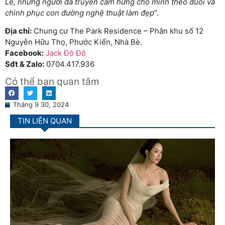
Lê, những người đã truyền cảm hứng cho mình theo đuổi và
chinh phục con đường nghệ thuật làm đẹp
”.
Địa chỉ:
Chung cư The Park Residence – Phân khu số 12
Nguyễn Hữu Thọ, Phước Kiển, Nhà Bè.
Facebook:
Jack Đô Đô
Sđt & Zalo:
0704.417.936
Có thể bạn quan tâm
Tháng 9 30, 2024
TIN LIÊN QUAN