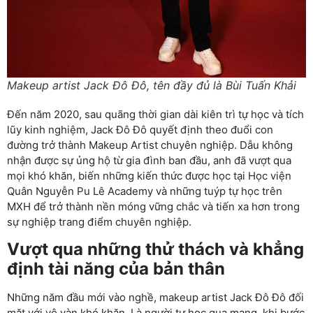
Makeup artist Jack Đô Đô, tên đầy đủ là Bùi Tuấn Khải
Đến năm 2020, sau quãng thời gian dài kiên trì tự học và tích
lũy kinh nghiệm, Jack Đô Đô quyết định theo đuổi con
đường trở thành Makeup Artist chuyên nghiệp. Dẫu không
nhận được sự ủng hộ từ gia đình ban đầu, anh đã vượt qua
mọi khó khăn, biến những kiến thức được học tại Học viện
Quân Nguyễn Pu Lê Academy và những tuýp tự học trên
MXH để trở thành nền móng vững chắc và tiến xa hơn trong
sự nghiệp trang điểm chuyên nghiệp.
Vượt qua những thử thách và khẳng
định tài năng của bản thân
Những năm đầu mới vào nghề, makeup artist Jack Đô Đô đối
mặt với vô vàn khó khăn. Là người tự học qua mạng, khi bước