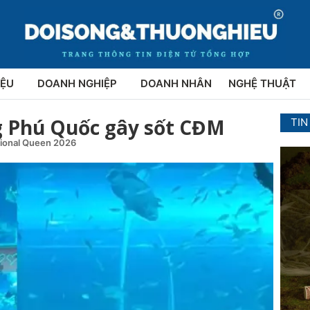
IỆU
DOANH NGHIỆP
DOANH NHÂN
NGHỆ THUẬT
g Phú Quốc gây sốt CĐM
TIN
tional Queen 2026