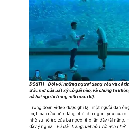
DS&TH – Đối với những người đang yêu và có tìn
ước mơ của bất kỳ cô gái nào, và chúng ta không
cả hai người trong mối quan hệ.
Trong đoạn video được ghi lại, một người đàn ông
một màn cầu hôn đáng nhớ cho người yêu của mìn
nhờ sự hỗ trợ của ba người thợ lặn đầy tài năng.
đầy ý nghĩa: “
Vũ Đài Trang, kết hôn với anh nhé
”