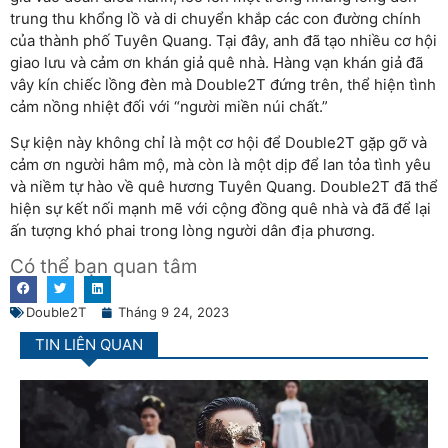
trung thu khổng lồ và di chuyển khắp các con đường chính
của thành phố Tuyên Quang. Tại đây, anh đã tạo nhiều cơ hội
giao lưu và cảm ơn khán giả quê nhà. Hàng vạn khán giả đã
vây kín chiếc lồng đèn mà Double2T đứng trên, thể hiện tình
cảm nồng nhiệt đối với “người miền núi chất.”
Sự kiện này không chỉ là một cơ hội để Double2T gặp gỡ và
cảm ơn người hâm mộ, mà còn là một dịp để lan tỏa tình yêu
và niềm tự hào về quê hương Tuyên Quang. Double2T đã thể
hiện sự kết nối mạnh mẽ với cộng đồng quê nhà và đã để lại
ấn tượng khó phai trong lòng người dân địa phương.
Có thể bạn quan tâm
Double2T
Tháng 9 24, 2023
TIN LIÊN QUAN