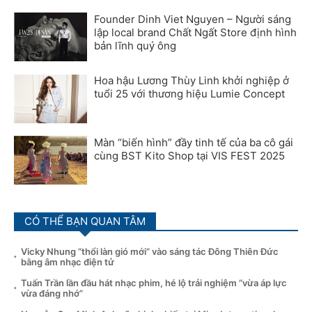
Founder Dinh Viet Nguyen – Người sáng
lập local brand Chất Ngất Store định hình
bản lĩnh quý ông
Hoa hậu Lương Thùy Linh khởi nghiệp ở
tuổi 25 với thương hiệu Lumie Concept
Màn “biến hình” đầy tinh tế của ba cô gái
cùng BST Kito Shop tại VIS FEST 2025
CÓ THỂ BẠN QUAN TÂM
Vicky Nhung “thổi làn gió mới” vào sáng tác Đông Thiên Đức
bằng âm nhạc điện tử
Tuấn Trần lần đầu hát nhạc phim, hé lộ trải nghiệm “vừa áp lực
vừa đáng nhớ”