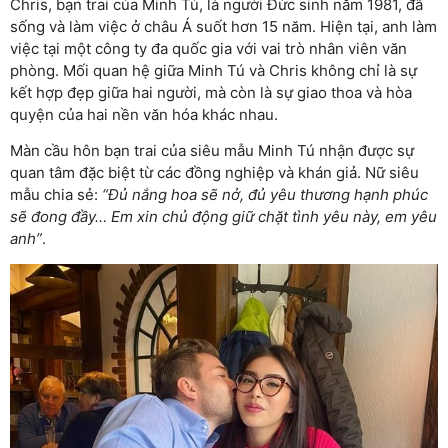
Chris, bạn trai của Minh Tú, là người Đức sinh năm 1981, đã
sống và làm việc ở châu Á suốt hơn 15 năm. Hiện tại, anh làm
việc tại một công ty đa quốc gia với vai trò nhân viên văn
phòng. Mối quan hệ giữa Minh Tú và Chris không chỉ là sự
kết hợp đẹp giữa hai người, mà còn là sự giao thoa và hòa
quyện của hai nền văn hóa khác nhau.
Màn cầu hôn bạn trai của siêu mẫu Minh Tú nhận được sự
quan tâm đặc biệt từ các đồng nghiệp và khán giả. Nữ siêu
mẫu chia sẻ:
“Đủ nắng hoa sẽ nở, đủ yêu thương hạnh phúc
sẽ đong đầy… Em xin chủ động giữ chặt tình yêu này, em yêu
anh”
.