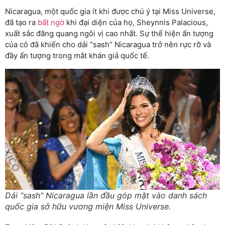
Nicaragua, một quốc gia ít khi được chú ý tại Miss Universe,
đã tạo ra
bất ngờ
khi đại diện của họ, Sheynnis Palacious,
xuất sắc đăng quang ngôi vị cao nhất. Sự thể hiện ấn tượng
của cô đã khiến cho dải “sash” Nicaragua trở nên rực rỡ và
đầy ấn tượng trong mắt khán giả quốc tế.
Dải “sash” Nicaragua lần đầu góp mặt vào danh sách
quốc gia sở hữu vương miện Miss Universe.