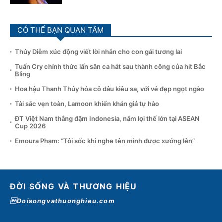
CÓ THỂ BẠN QUAN TÂM
Thúy Diễm xúc động viết lời nhắn cho con gái tương lai
Tuấn Cry chính thức lấn sân ca hát sau thành công của hit Bắc
Bling
Hoa hậu Thanh Thủy hóa cô dâu kiêu sa, với vẻ đẹp ngọt ngào
Tài sắc vẹn toàn, Lamoon khiến khán giả tự hào
ĐT Việt Nam thắng đậm Indonesia, nắm lợi thế lớn tại ASEAN
Cup 2026
Emoura Phạm: “Tôi sốc khi nghe tên mình được xướng lên”
ĐỜI SỐNG VÀ THƯƠNG HIỆU
Doisongvathuonghieu.com