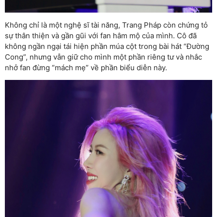
Không chỉ là một nghệ sĩ tài năng, Trang Pháp còn chứng tỏ
sự thân thiện và gần gũi với fan hâm mộ của mình. Cô đã
không ngần ngại tái hiện phần múa cột trong bài hát “Đường
Cong”, nhưng vẫn giữ cho mình một phần riêng tư và nhắc
nhở fan đừng “mách mẹ” về phần biểu diễn này.