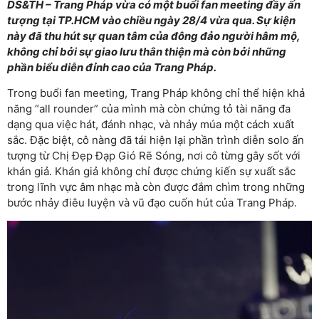
DS&TH – Trang Pháp vừa có một buổi fan meeting đầy ấn
tượng tại TP.HCM vào chiều ngày 28/4 vừa qua. Sự kiện
này đã thu hút sự quan tâm của đông đảo người hâm mộ,
không chỉ bởi sự giao lưu thân thiện mà còn bởi những
phần biểu diễn đỉnh cao của Trang Pháp.
Trong buổi fan meeting, Trang Pháp không chỉ thể hiện khả
năng “all rounder” của mình mà còn chứng tỏ tài năng đa
dạng qua việc hát, đánh nhạc, và nhảy múa một cách xuất
sắc. Đặc biệt, cô nàng đã tái hiện lại phần trình diễn solo ấn
tượng từ Chị Đẹp Đạp Gió Rẽ Sóng, nơi cô từng gây sốt với
khán giả. Khán giả không chỉ được chứng kiến sự xuất sắc
trong lĩnh vực âm nhạc mà còn được đắm chìm trong những
bước nhảy điêu luyện và vũ đạo cuốn hút của Trang Pháp.