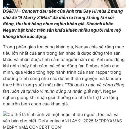
DS&TH – Concert đầu tiên của Anh trai Say Hi mùa 2 mang
chủ đề “A Merry X’Mas” đã diễn ra trong không khí sôi
động, thu hút hàng chục nghìn khán giả. Khoảnh khắc
Negav bật khóc trên sân khấu khiến nhiều người hâm mộ
không khỏi xúc động.
Trong phần giao lưu cùng khán giả, Negav chia sẻ rằng mục
tiêu lớn nhất của anh trong âm nhạc là được đứng trên sân
khấu và nhận được tình cảm từ người hâm mộ. Anh xúc động
khi nhìn thấy tình cảm mà cộng đồng fan Embes dành cho
mình, qua video tổng hợp hành trình của nam rapper trong
chương trình cũng như các dự án thiện nguyện mà fandom
thực hiện trong suốt một năm. “
Tôi quá tự hào về cộng đồng
fan luôn và tự hào vì mình đứng ra nhận giải này
“, Negav
nghẹn giọng khi nhận giải thưởng do nhà tài trợ trao tặng
dựa trên bình chọn của khán giả.