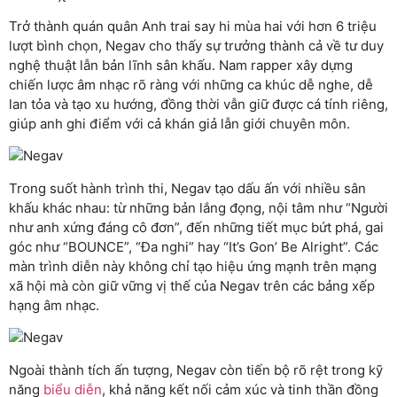
Trở thành quán quân Anh trai say hi mùa hai với hơn 6 triệu
lượt bình chọn, Negav cho thấy sự trưởng thành cả về tư duy
nghệ thuật lẫn bản lĩnh sân khấu. Nam rapper xây dựng
chiến lược âm nhạc rõ ràng với những ca khúc dễ nghe, dễ
lan tỏa và tạo xu hướng, đồng thời vẫn giữ được cá tính riêng,
giúp anh ghi điểm với cả khán giả lẫn giới chuyên môn.
Trong suốt hành trình thi, Negav tạo dấu ấn với nhiều sân
khấu khác nhau: từ những bản lắng đọng, nội tâm như “Người
như anh xứng đáng cô đơn”, đến những tiết mục bứt phá, gai
góc như “BOUNCE”, “Đa nghi” hay “It’s Gon’ Be Alright”. Các
màn trình diễn này không chỉ tạo hiệu ứng mạnh trên mạng
xã hội mà còn giữ vững vị thế của Negav trên các bảng xếp
hạng âm nhạc.
Ngoài thành tích ấn tượng, Negav còn tiến bộ rõ rệt trong kỹ
năng
biểu diễn
, khả năng kết nối cảm xúc và tinh thần đồng