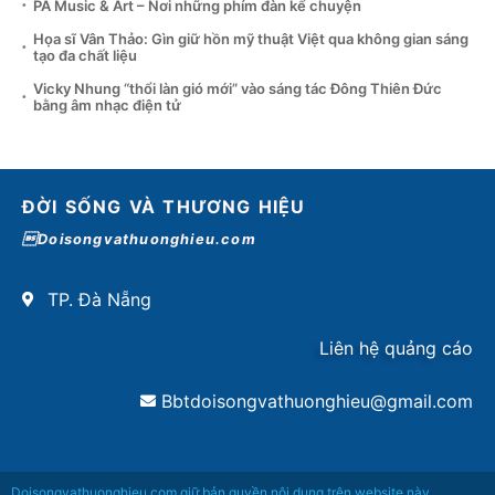
PA Music & Art – Nơi những phím đàn kể chuyện
Họa sĩ Vân Thảo: Gìn giữ hồn mỹ thuật Việt qua không gian sáng
tạo đa chất liệu
Vicky Nhung “thổi làn gió mới” vào sáng tác Đông Thiên Đức
bằng âm nhạc điện tử
ĐỜI SỐNG VÀ THƯƠNG HIỆU
Doisongvathuonghieu.com
TP. Đà Nẵng
Liên hệ quảng cáo
Bbtdoisongvathuonghieu@gmail.com
Doisongvathuonghieu.com giữ bản quyền nội dung trên website này.