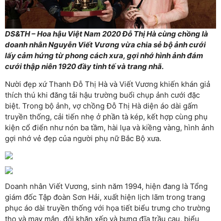
DS&TH – Hoa hậu Việt Nam 2020 Đỗ Thị Hà cùng chồng là
doanh nhân Nguyễn Viết Vương vừa chia sẻ bộ ảnh cưới
lấy cảm hứng từ phong cách xưa, gợi nhớ hình ảnh đám
cưới thập niên 1920 đầy tinh tế và trang nhã.
Nười đẹp xứ Thanh Đỗ Thị Hà và Viết Vương khiến khán giả
thích thú khi đăng tải hậu trường buổi chụp ảnh cưới đặc
biệt. Trong bộ ảnh, vợ chồng Đỗ Thị Hà diện áo dài gấm
truyền thống, cải tiến nhẹ ở phần tà kép, kết hợp cùng phụ
kiện cổ điển như nón ba tầm, hài lụa và kiềng vàng, hình ảnh
gợi nhớ vẻ đẹp của người phụ nữ Bắc Bộ xưa.
Doanh nhân Viết Vương, sinh năm 1994, hiện đang là Tổng
giám đốc Tập đoàn Sơn Hải, xuất hiện lịch lãm trong trang
phục áo dài truyền thống với họa tiết biểu trưng cho trường
thọ và may mắn, đội khăn xếp và bưng đĩa trầu cau, biểu