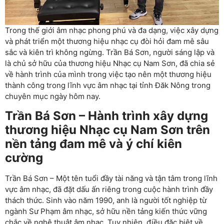
Trong thế giới âm nhạc phong phú và đa dạng, việc xây dựng
và phát triển một thương hiệu nhạc cụ đòi hỏi đam mê sâu
sắc và kiên trì không ngừng. Trần Bá Sơn, người sáng lập và
là chủ sở hữu của thương hiệu Nhạc cụ Nam Sơn, đã chia sẻ
về hành trình của mình trong việc tạo nên một thương hiệu
thành công trong lĩnh vực âm nhạc tại tỉnh Đăk Nông trong
chuyên mục ngày hôm nay.
Trần Bá Sơn – Hành trình xây dựng
thương hiệu Nhạc cụ Nam Sơn trên
nền tảng đam mê và ý chí kiên
cường
Trần Bá Sơn – Một tên tuổi đầy tài năng và tận tâm trong lĩnh
vực âm nhạc, đã đặt dấu ấn riêng trong cuộc hành trình đầy
thách thức. Sinh vào năm 1990, anh là người tốt nghiệp từ
ngành Sư Phạm âm nhạc, sở hữu nền tảng kiến thức vững
chắc về nghệ thuật âm nhạc. Tuy nhiên, điều đặc biệt về