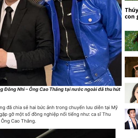
Thúy
con 
 Đông Nhi – Ông Cao Thắng tại nước ngoài đã thu hút
g đã chia sẻ hai bức ảnh trong chuyến lưu diễn tại Mỹ
 gặp gỡ một số đồng nghiệp nổi tiếng như: ca sĩ Thu
– Ông Cao Thắng.