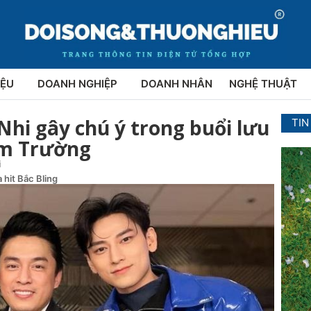
IỆU
DOANH NGHIỆP
DOANH NHÂN
NGHỆ THUẬT
hi gây chú ý trong buổi lưu
TIN
am Trường
i
 hit Bắc Bling