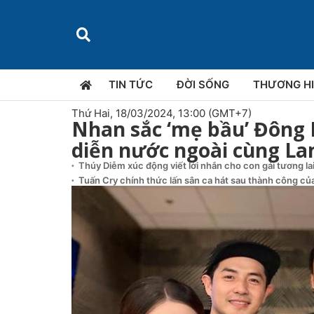
TIN TỨC
ĐỜI SỐNG
THƯƠNG H
Thứ Hai, 18/03/2024, 13:00 (GMT+7)
Nhan sắc ‘mẹ bầu’ Đông N
diễn nước ngoài cùng L
Thúy Diễm xúc động viết lời nhắn cho con gái tương la
Tuấn Cry chính thức lấn sân ca hát sau thành công của