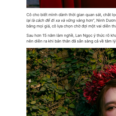
Cô cho biết mình dành thời gian quan sát, chắt lọ
lại là cách để đi xa và vững vàng hơn
”, Ninh Dươn
bằng mọi giá, cô lựa chọn chờ đợi một vai diễn t
Sau hơn 15 năm làm nghề, Lan Ngọc ý thức rõ khán 
nên diễn ra khi bản thân đã sẵn sàng cả về tâm lý