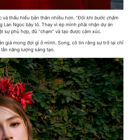
c và thấu hiểu bản thân nhiều hơn. “
Đôi khi bước chậm
g Lan Ngọc bày tỏ. Thay vì ép mình phải nhận dự án
hật sự phù hợp, đủ “chạm” và tạo được cảm xúc.
giả mong đợi gì ở mình. Song, cô tin rằng sự trở lại chỉ
 lẫn năng lượng sáng tạo.