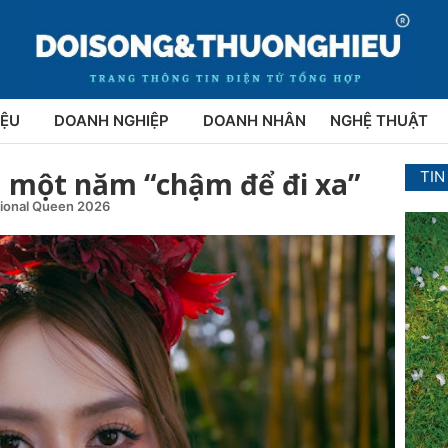
IỆU
DOANH NGHIỆP
DOANH NHÂN
NGHỆ THUẬT
 một năm “chậm để đi xa”
TIN
tional Queen 2026