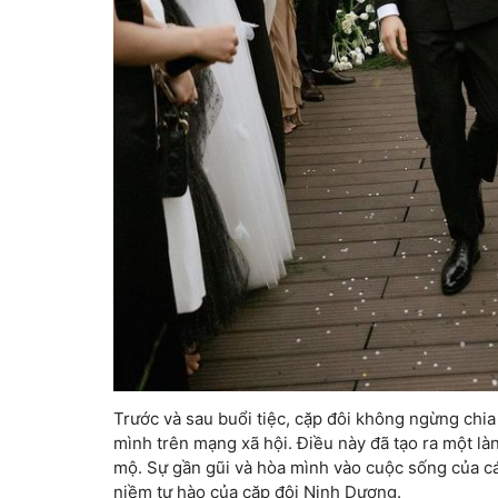
Trước và sau buổi tiệc, cặp đôi không ngừng ch
mình trên mạng xã hội. Điều này đã tạo ra một là
mộ. Sự gần gũi và hòa mình vào cuộc sống của các
niềm tự hào của cặp đôi Ninh Dương.