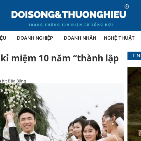
IỆU
DOANH NGHIỆP
DOANH NHÂN
NGHỆ THUẬT
 kỉ miệm 10 năm “thành lập
TIN
i
 hit Bắc Bling