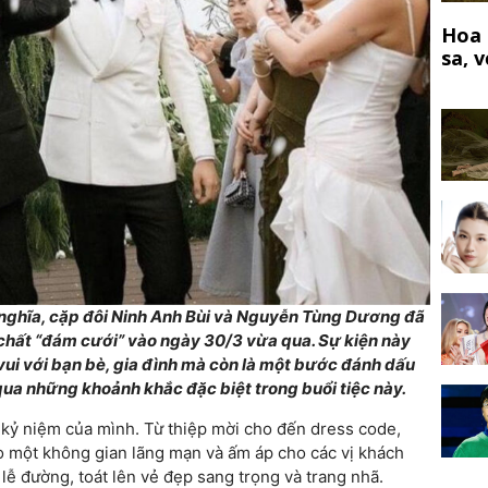
Hoa 
sa, 
 nghĩa, cặp đôi Ninh Anh Bùi và Nguyễn Tùng Dương đã
chất “đám cưới” vào ngày 30/3 vừa qua. Sự kiện này
vui với bạn bè, gia đình mà còn là một bước đánh dấu
ua những khoảnh khắc đặc biệt trong buổi tiệc này.
lễ kỷ niệm của mình. Từ thiệp mời cho đến dress code,
 một không gian lãng mạn và ấm áp cho các vị khách
lễ đường, toát lên vẻ đẹp sang trọng và trang nhã.