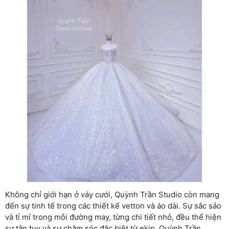
Không chỉ giới hạn ở váy cưới, Quỳnh Trần Studio còn mang
đến sự tinh tế trong các thiết kế vetton và áo dài. Sự sắc sảo
và tỉ mỉ trong mỗi đường may, từng chi tiết nhỏ, đều thể hiện
sự tận tụy và sự chăm sóc đặc biệt từ ekip. Quỳnh Trần