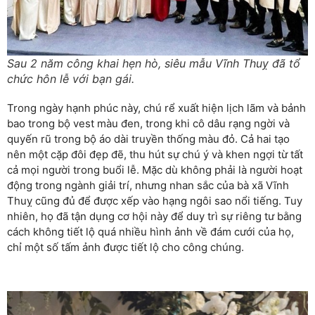
Sau 2 năm công khai hẹn hò, siêu mẫu Vĩnh Thuỵ đã tổ
chức hôn lễ với bạn gái.
Trong ngày hạnh phúc này, chú rể xuất hiện lịch lãm và bảnh
bao trong bộ vest màu đen, trong khi cô dâu rạng ngời và
quyến rũ trong bộ áo dài truyền thống màu đỏ. Cả hai tạo
nên một cặp đôi đẹp đẽ, thu hút sự chú ý và khen ngợi từ tất
cả mọi người trong buổi lễ. Mặc dù không phải là người hoạt
động trong ngành giải trí, nhưng nhan sắc của bà xã Vĩnh
Thuỵ cũng đủ để được xếp vào hạng ngôi sao nổi tiếng. Tuy
nhiên, họ đã tận dụng cơ hội này để duy trì sự riêng tư bằng
cách không tiết lộ quá nhiều hình ảnh về đám cưới của họ,
chỉ một số tấm ảnh được tiết lộ cho công chúng.