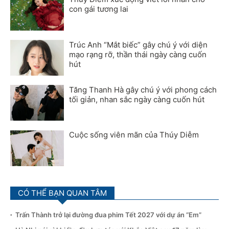
con gái tương lai
Trúc Anh “Mắt biếc” gây chú ý với diện
mạo rạng rỡ, thần thái ngày càng cuốn
hút
Tăng Thanh Hà gây chú ý với phong cách
tối giản, nhan sắc ngày càng cuốn hút
Cuộc sống viên mãn của Thúy Diễm
CÓ THỂ BẠN QUAN TÂM
Trấn Thành trở lại đường đua phim Tết 2027 với dự án “Em”