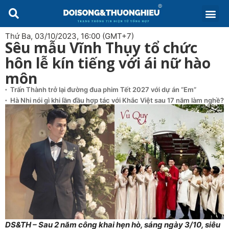
Thứ Ba, 03/10/2023, 16:00 (GMT+7)
Sêu mẫu Vĩnh Thụy tổ chức
hôn lễ kín tiếng với ái nữ hào
môn
Trấn Thành trở lại đường đua phim Tết 2027 với dự án “Em”
Hà Nhi nói gì khi lần đầu hợp tác với Khắc Việt sau 17 năm làm nghề?
DS&TH – Sau 2 năm công khai hẹn hò, sáng ngày 3/10, siêu