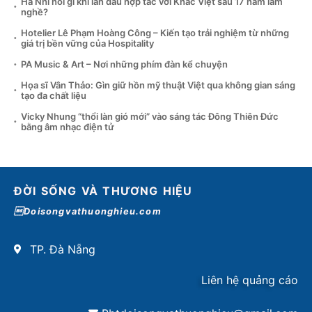
Hà Nhi nói gì khi lần đầu hợp tác với Khắc Việt sau 17 năm làm
nghề?
Hotelier Lê Phạm Hoàng Công – Kiến tạo trải nghiệm từ những
giá trị bền vững của Hospitality
PA Music & Art – Nơi những phím đàn kể chuyện
Họa sĩ Vân Thảo: Gìn giữ hồn mỹ thuật Việt qua không gian sáng
tạo đa chất liệu
Vicky Nhung “thổi làn gió mới” vào sáng tác Đông Thiên Đức
bằng âm nhạc điện tử
ĐỜI SỐNG VÀ THƯƠNG HIỆU
Doisongvathuonghieu.com
TP. Đà Nẵng
Liên hệ quảng cáo