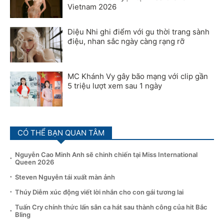
Vietnam 2026
Diệu Nhi ghi điểm với gu thời trang sành
điệu, nhan sắc ngày càng rạng rỡ
MC Khánh Vy gây bão mạng với clip gần
5 triệu lượt xem sau 1 ngày
CÓ THỂ BẠN QUAN TÂM
Nguyễn Cao Minh Anh sẽ chinh chiến tại Miss International
Queen 2026
Steven Nguyễn tái xuất màn ảnh
Thúy Diễm xúc động viết lời nhắn cho con gái tương lai
Tuấn Cry chính thức lấn sân ca hát sau thành công của hit Bắc
Bling