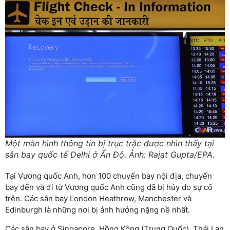
Một màn hình thông tin bị trục trặc được nhìn thấy tại
sân bay quốc tế Delhi ở Ấn Độ. Ảnh: Rajat Gupta/EPA.
Tại Vương quốc Anh, hơn 100 chuyến bay nội địa, chuyến
bay đến và đi từ Vương quốc Anh cũng đã bị hủy do sự cố
trên. Các sân bay London Heathrow, Manchester và
Edinburgh là những nơi bị ảnh hưởng nặng nề nhất.
Các sân bay ở Singapore, Hồng Kông (Trung Quốc), Thái Lan