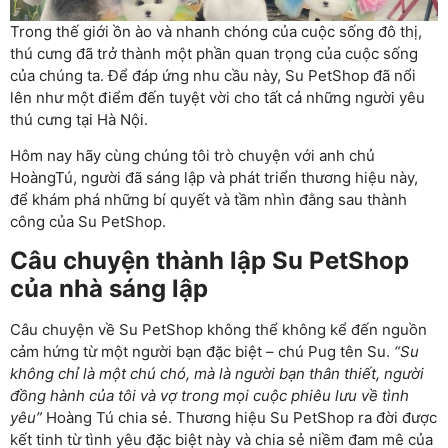
Trong thế giới ồn ào và nhanh chóng của cuộc sống đô thị,
thú cưng đã trở thành một phần quan trọng của cuộc sống
của chúng ta. Để đáp ứng nhu cầu này, Su PetShop đã nổi
lên như một điểm đến tuyệt vời cho tất cả những người yêu
thú cưng tại Hà Nội.
Hôm nay hãy cùng chúng tôi trò chuyện với anh chủ
HoàngTú, người đã sáng lập và phát triển thương hiệu này,
để khám phá những bí quyết và tầm nhìn đằng sau thành
công của Su PetShop.
Câu chuyện thành lập Su PetShop
của nhà sáng lập
Câu chuyện về Su PetShop không thể không kể đến nguồn
cảm hứng từ một người bạn đặc biệt – chú Pug tên Su.
“Su
không chỉ là một chú chó, mà là người bạn thân thiết, người
đồng hành của tôi và vợ trong mọi cuộc phiêu lưu về tình
yêu”
Hoàng Tú chia sẻ. Thương hiệu Su PetShop ra đời được
kết tinh từ tình yêu đặc biệt này và chia sẻ niềm đam mê của