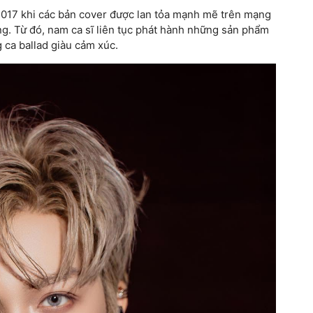
017 khi các bản cover được lan tỏa mạnh mẽ trên mạng
ng. Từ đó, nam ca sĩ liên tục phát hành những sản phẩm
 ca ballad giàu cảm xúc.