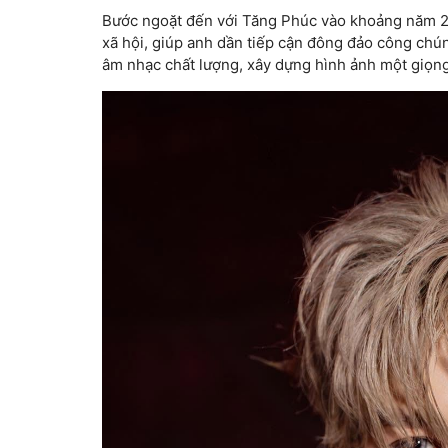
Bước ngoặt đến với Tăng Phúc vào khoảng năm 2
xã hội, giúp anh dần tiếp cận đông đảo công chú
âm nhạc chất lượng, xây dựng hình ảnh một giọng