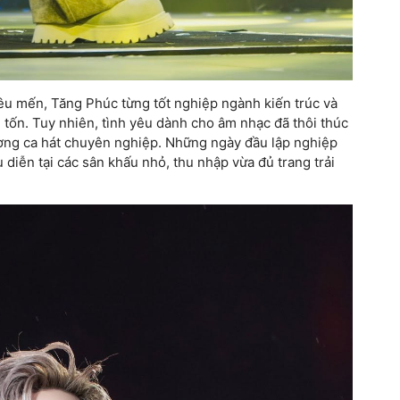
 yêu mến, Tăng Phúc từng tốt nghiệp ngành kiến trúc và
tốn. Tuy nhiên, tình yêu dành cho âm nhạc đã thôi thúc
ường ca hát chuyên nghiệp. Những ngày đầu lập nghiệp
 diễn tại các sân khấu nhỏ, thu nhập vừa đủ trang trải