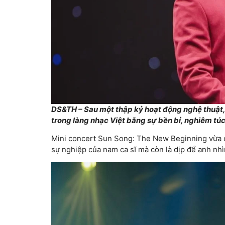
DS&TH – Sau một thập kỷ hoạt động nghệ thuật,
trong làng nhạc Việt bằng sự bền bỉ, nghiêm tú
Mini concert Sun Song: The New Beginning vừa d
sự nghiệp của nam ca sĩ mà còn là dịp để anh nhì