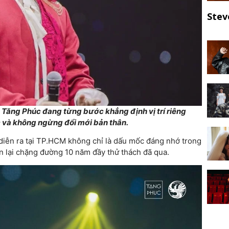
Stev
 Tăng Phúc đang từng bước khẳng định vị trí riêng
c và không ngừng đổi mới bản thân.
iễn ra tại TP.HCM không chỉ là dấu mốc đáng nhớ trong
n lại chặng đường 10 năm đầy thử thách đã qua.