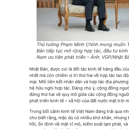
Thủ tướng Phạm Minh Chính mong muốn T
Bản tiếp tục mở rộng hợp tác, đầu tư kinh
Nam ưu tiên phát triển – Ảnh: VGP/Nhật B
Nhật Bản, được coi là đối tác kinh tế hàng đầu c
nhất mà còn chiếm vị trí thứ hai về hợp tác lao độ
mại. Mối liên kết nhân dân và hợp tác địa phươn
hệ hữu nghị hợp tác. Đáng chú ý, cộng đồng ngườ
đứng thứ hai về quy mô giữa các cộng đồng người
phát triển kinh tế – xã hội của đất nước mặt trời 
Trong bối cảnh kinh tế Việt Nam đang trải qua 
cho biết rằng, mặc dù có nhiều khó khăn, nhưng k
hồi, ổn định về mặt vĩ mô, kiểm soát lạm phát, và