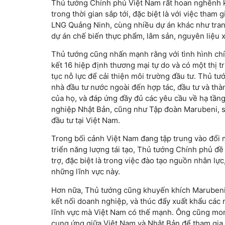
Thủ tướng Chính phủ Việt Nam rất hoan nghênh k
trong thời gian sắp tới, đặc biệt là với việc tham
LNG Quảng Ninh, cùng nhiều dự án khác như trang 
dự án chế biến thực phẩm, lâm sản, nguyên liệu 
Thủ tướng cũng nhấn mạnh rằng với tình hình chính
kết 16 hiệp định thương mại tự do và có một thị 
tục nỗ lực để cải thiện môi trường đầu tư. Thủ tư
nhà đầu tư nước ngoài đến hợp tác, đầu tư và thà
của họ, và đáp ứng đầy đủ các yêu cầu về hạ tần
nghiệp Nhật Bản, cũng như Tập đoàn Marubeni, s
đầu tư tại Việt Nam.
Trong bối cảnh Việt Nam đang tập trung vào đổi m
triển năng lượng tái tạo, Thủ tướng Chính phủ đ
trợ, đặc biệt là trong việc đào tạo nguồn nhân l
những lĩnh vực này.
Hơn nữa, Thủ tướng cũng khuyến khích Marubeni 
kết nối doanh nghiệp, và thúc đẩy xuất khẩu các
lĩnh vực mà Việt Nam có thế mạnh. Ông cũng mong
cung ứng giữa Việt Nam và Nhật Bản để tham gia 