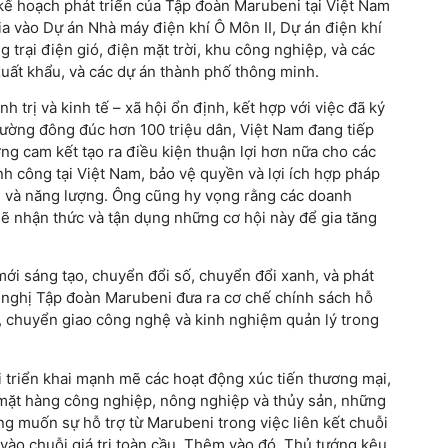
ế hoạch phát triển của Tập đoàn Marubeni tại Việt Nam
 gia vào Dự án Nhà máy điện khí Ô Môn II, Dự án điện khí
trại điện gió, điện mặt trời, khu công nghiệp, và các
xuất khẩu, và các dự án thành phố thông minh.
 trị và kinh tế – xã hội ổn định, kết hợp với việc đã ký
trường đông đúc hơn 100 triệu dân, Việt Nam đang tiếp
ớng cam kết tạo ra điều kiện thuận lợi hơn nữa cho các
nh công tại Việt Nam, bảo vệ quyền và lợi ích hợp pháp
g và năng lượng. Ông cũng hy vọng rằng các doanh
ẽ nhận thức và tận dụng những cơ hội này để gia tăng
ới sáng tạo, chuyển đổi số, chuyển đổi xanh, và phát
ề nghị Tập đoàn Marubeni đưa ra cơ chế chính sách hỗ
ực, chuyển giao công nghệ và kinh nghiệm quản lý trong
triển khai mạnh mẽ các hoạt động xúc tiến thương mại,
 mặt hàng công nghiệp, nông nghiệp và thủy sản, những
 muốn sự hỗ trợ từ Marubeni trong việc liên kết chuỗi
vào chuỗi giá trị toàn cầu. Thêm vào đó, Thủ tướng kêu