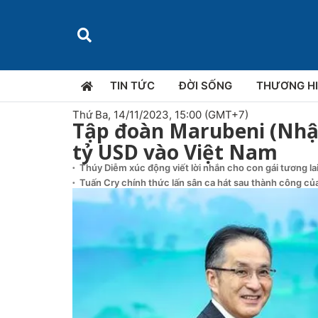
TIN TỨC
ĐỜI SỐNG
THƯƠNG H
Thứ Ba, 14/11/2023, 15:00 (GMT+7)
Tập đoàn Marubeni (Nhậ
tỷ USD vào Việt Nam
Thúy Diễm xúc động viết lời nhắn cho con gái tương la
Tuấn Cry chính thức lấn sân ca hát sau thành công của