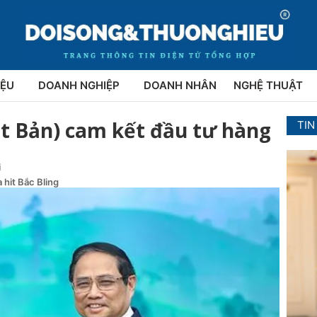
IỆU
DOANH NGHIỆP
DOANH NHÂN
NGHỆ THUẬT
t Bản) cam kết đầu tư hàng
TIN
i
 hit Bắc Bling