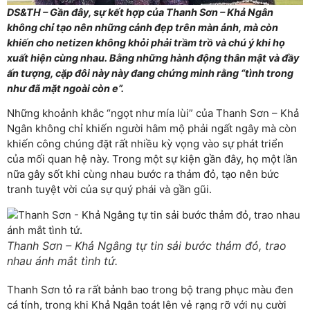
DS&TH – Gần đây, sự kết hợp của Thanh Sơn – Khả Ngân
không chỉ tạo nên những cảnh đẹp trên màn ảnh, mà còn
khiến cho netizen không khỏi phải trầm trồ và chú ý khi họ
xuất hiện cùng nhau. Bằng những hành động thân mật và đầy
ấn tượng, cặp đôi này này đang chứng minh rằng “tình trong
như đã mặt ngoài còn e”.
Những khoảnh khắc “ngọt như mía lùi” của Thanh Sơn – Khả
Ngân không chỉ khiến người hâm mộ phải ngất ngây mà còn
khiến công chúng đặt rất nhiều kỳ vọng vào sự phát triển
của mối quan hệ này. Trong một sự kiện gần đây, họ một lần
nữa gây sốt khi cùng nhau bước ra thảm đỏ, tạo nên bức
tranh tuyệt vời của sự quý phái và gần gũi.
Thanh Sơn – Khả Ngâng tự tin sải bước thảm đỏ, trao
nhau ánh mắt tình tứ.
Thanh Sơn tỏ ra rất bảnh bao trong bộ trang phục màu đen
cá tính, trong khi Khả Ngân toát lên vẻ rạng rỡ với nụ cười