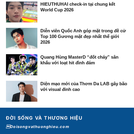
HIEUTHUHAI check-in tại chung kết
World Cup 2026
Diễn viên Quốc Anh góp mặt trong đề cử
Top 100 Gương mặt đẹp nhất thế giới
2026
Quang Hùng MasterD “đốt cháy” sân
khấu với loạt hit đình đám
Diện mạo mới của Thơm Da LAB gây bão
với visual đỉnh cao
ĐỜI SỐNG VÀ THƯƠNG HIỆU
Doisongvathuonghieu.com