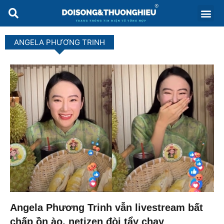
ANGELA PHƯƠNG TRINH
Angela Phương Trinh vẫn livestream bất
chấp ồn ào, netizen đòi tẩy chay