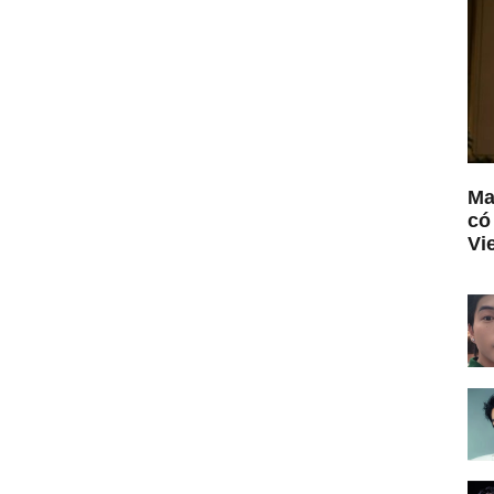
Ma
có
Vi