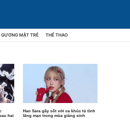
GƯƠNG MẶT TRẺ
THỂ THAO
c
Han Sara gây sốt với ca khúc tỏ tình
sau hai
lãng mạn trong mùa giáng sinh