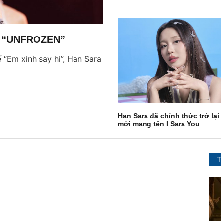
rt “UNFROZEN”
 “Em xinh say hi”, Han Sara
Han Sara đã chính thức trở lại
mới mang tên I Sara You
T