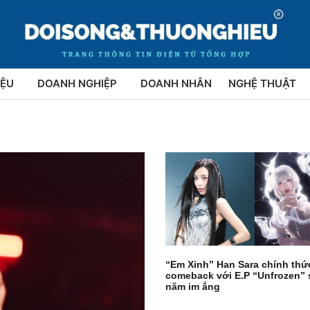
IỆU
DOANH NGHIỆP
DOANH NHÂN
NGHỆ THUẬT
“Em Xinh” Han Sara chính thứ
comeback với E.P “Unfrozen” 
năm im ắng