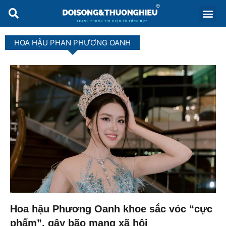
HOA HẬU PHAN PHƯƠNG OANH
Hoa hậu Phương Oanh khoe sắc vóc “cực
phẩm”, gây bão mạng xã hội