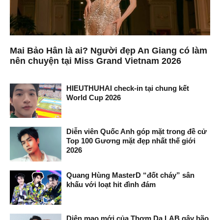
Mai Bảo Hân là ai? Người đẹp An Giang có làm
nên chuyện tại Miss Grand Vietnam 2026
HIEUTHUHAI check-in tại chung kết
World Cup 2026
Diễn viên Quốc Anh góp mặt trong đề cử
Top 100 Gương mặt đẹp nhất thế giới
2026
Quang Hùng MasterD “đốt cháy” sân
khấu với loạt hit đình đám
Diện mạo mới của Thơm Da LAB gây bão