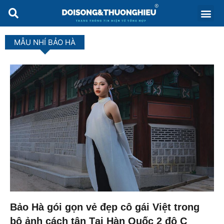
MẪU NHÍ BẢO HÀ
Bảo Hà gói gọn vẻ đẹp cô gái Việt trong
bộ ảnh cách tân Tại Hàn Quốc 2 độ C