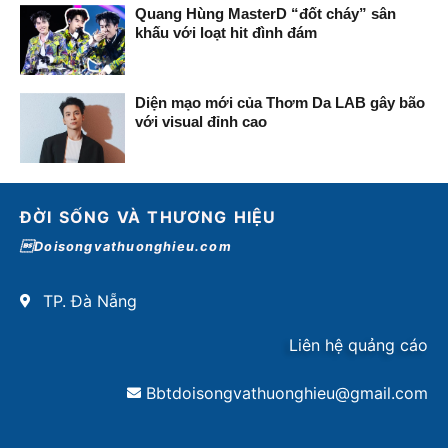
Quang Hùng MasterD “đốt cháy” sân
khấu với loạt hit đình đám
Diện mạo mới của Thơm Da LAB gây bão
với visual đỉnh cao
ĐỜI SỐNG VÀ THƯƠNG HIỆU
Doisongvathuonghieu.com
TP. Đà Nẵng
Liên hệ quảng cáo
Bbtdoisongvathuonghieu@gmail.com