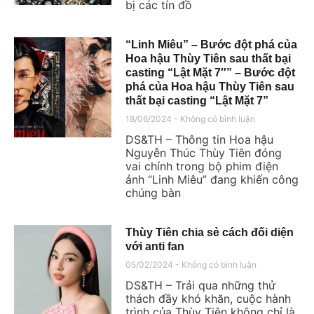
bị các tín đồ
“Linh Miêu” – Bước đột phá của
Hoa hậu Thùy Tiên sau thất bại
casting “Lật Mặt 7″” – Bước đột
phá của Hoa hậu Thùy Tiên sau
thất bại casting “Lật Mặt 7”
18/06/2024
Không có bình luận
DS&TH – Thông tin Hoa hậu
Nguyễn Thúc Thùy Tiên đóng
vai chính trong bộ phim điện
ảnh “Linh Miêu” đang khiến công
chúng bàn
Thùy Tiên chia sẻ cách đối diện
với anti fan
05/02/2024
Không có bình luận
DS&TH – Trải qua những thử
thách đầy khó khăn, cuộc hành
trình của Thùy Tiên không chỉ là