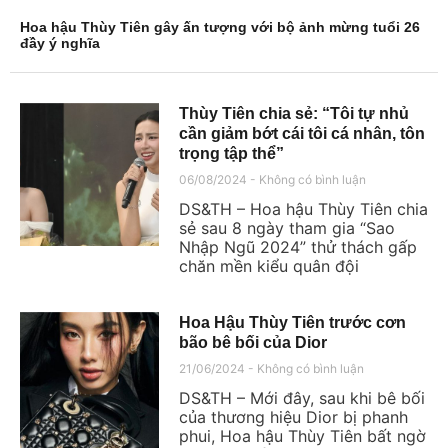
Hoa hậu Thùy Tiên gây ấn tượng với bộ ảnh mừng tuổi 26
đầy ý nghĩa
Thùy Tiên chia sẻ: “Tôi tự nhủ
cần giảm bớt cái tôi cá nhân, tôn
trọng tập thể”
06/08/2024
Không có bình luận
DS&TH – Hoa hậu Thùy Tiên chia
sẻ sau 8 ngày tham gia “Sao
Nhập Ngũ 2024” thử thách gấp
chăn mền kiểu quân đội
Hoa Hậu Thùy Tiên trước cơn
bão bê bối của Dior
21/06/2024
Không có bình luận
DS&TH – Mới đây, sau khi bê bối
của thương hiệu Dior bị phanh
phui, Hoa hậu Thùy Tiên bất ngờ