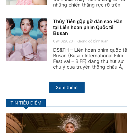
những chiến thắng rực rỡ trên
Thùy Tiên gặp gỡ dàn sao Hàn
tại Liên hoan phim Quốc tế
Busan
09/10/2023
Không có bình luận
DS&TH – Liên hoan phim quốc tế
Busan (Busan International Film
Festival – BIFF) đang thu hút sự
chú ý của truyền thông châu Á,
Xem thêm
TIN TIÊU ĐIỂM