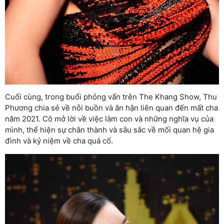
Cuối cùng, trong buổi phỏng vấn trên The Khang Show, Thu
Phương chia sẻ về nỗi buồn và ân hận liên quan đến mất cha
năm 2021. Cô mở lời về việc làm con và những nghĩa vụ của
mình, thể hiện sự chân thành và sâu sắc về mối quan hệ gia
đình và kỷ niệm về cha quá cố.