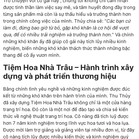
Trò chuyện với cô gái này , chúng tôi không chỉ cảm nhận
được tinh thần làm việc say mê, và tâm huyết đong đầy trong
từng sản phẩm mà còn là sự thấu hiểu và trưởng thành hơn
trong chính công việc của mình. Thủy chia sẻ: “
Các bạn cứ
làm đi, đừng bao giờ từ bỏ, gặp khó khăn là cơ hội để vượt
qua, để có nhiều trải nghiệm và trưởng thành hơn.
” Và chính
những khó khăn ấy đã giúp cô gái này tích lũy nhiều kinh
nghiệm, biến những khó khăn thách thức thành những bậc
thang để cô ấy vươn mình.
Tiệm Hoa Nhà Trâu – Hành trình xây
dựng và phát triển thương hiệu
Bằng chính tình yêu nghề và những kinh nghiệm được đúc
kết từ những khó khăn trên hành trình của mình. Thu Thủy
đã xây dựng Tiệm Hoa Nhà Trâu không chỉ là một cửa hàng
trang trí hoa. Đó còn là một nơi để đào tạo và chia sẻ kiến
thức về nghệ thuật trang trí hoa. Cô nàng đã tích luỹ được
hơn 7 năm kinh nghiệm trong lĩnh vực hoa tươi và hoa lụa.
Được mời làm trợ giảng và giảng viên tại nhiều đơn vị, từ đây
cô nàng tích lũy được nhiều kiến thức và kinh nghiệm quý