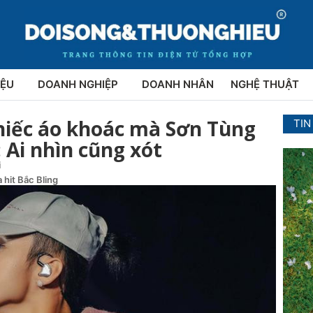
IỆU
DOANH NGHIỆP
DOANH NHÂN
NGHỆ THUẬT
chiếc áo khoác mà Sơn Tùng
TIN
 Ai nhìn cũng xót
i
 hit Bắc Bling