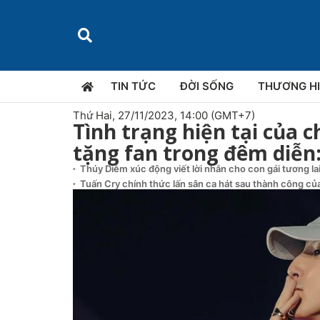
TIN TỨC
ĐỜI SỐNG
THƯƠNG H
Thứ Hai, 27/11/2023, 14:00 (GMT+7)
Tình trạng hiện tại của 
tặng fan trong đêm diễn:
Thúy Diễm xúc động viết lời nhắn cho con gái tương la
Tuấn Cry chính thức lấn sân ca hát sau thành công của