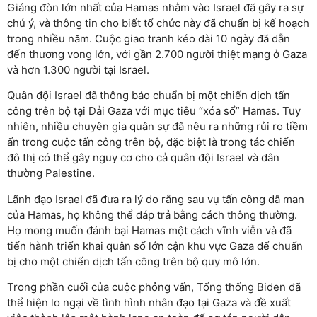
Giáng đòn lớn nhất của Hamas nhằm vào Israel đã gây ra sự
chú ý, và thông tin cho biết tổ chức này đã chuẩn bị kế hoạch
trong nhiều năm. Cuộc giao tranh kéo dài 10 ngày đã dẫn
đến thương vong lớn, với gần 2.700 người thiệt mạng ở Gaza
và hơn 1.300 người tại Israel.
Quân đội Israel đã thông báo chuẩn bị một chiến dịch tấn
công trên bộ tại Dải Gaza với mục tiêu “xóa sổ” Hamas. Tuy
nhiên, nhiều chuyên gia quân sự đã nêu ra những rủi ro tiềm
ẩn trong cuộc tấn công trên bộ, đặc biệt là trong tác chiến
đô thị có thể gây nguy cơ cho cả quân đội Israel và dân
thường Palestine.
Lãnh đạo Israel đã đưa ra lý do rằng sau vụ tấn công dã man
của Hamas, họ không thể đáp trả bằng cách thông thường.
Họ mong muốn đánh bại Hamas một cách vĩnh viễn và đã
tiến hành triển khai quân số lớn cận khu vực Gaza để chuẩn
bị cho một chiến dịch tấn công trên bộ quy mô lớn.
Trong phần cuối của cuộc phỏng vấn, Tổng thống Biden đã
thể hiện lo ngại về tình hình nhân đạo tại Gaza và đề xuất