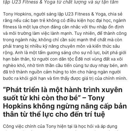
tập U23 Fitness & Yoga từ chất lượng và sự tận tâm
Tony Hopkins, người sáng lập U23 Fitness & Yoga, chia sẻ
rằng nếu các bạn trẻ không có điều kiện học đại học, ngành
fitness là một lựa chọn đáng cân nhắc với thu nhập ổn định
và môi trường làm việc lành mạnh. Tuy nhiên, để thành công
trong ngành này, không chỉ cần sức mạnh thể chất mà còn
phải trang bị nhiều kỹ năng chuyên môn và kiến thức sâu
rộng. Anh là một tấm gương sáng cho sự nỗ lực, bứt phá giới
hạn bản thân, từ người con dân tộc Êđê nơi vùng đất xa xôi
nghèo khó, nhờ tinh thần cầu tiến cùng tư duy nhạy bén, anh
đã trở thành nguồn cảm hứng to lớn cho hàng ngàn người
bước ra khỏi giới hạn và tìm thấy được giá trị của chính mình.
“Phát triển là một hành trình xuyên
suốt từ khi còn thơ bé” – Tony
Hopkins không ngừng nâng cấp bản
thân từ thể lực cho đến trí tuệ
Công việc chính của Tony hiện tại là học hỏi và áp dụng