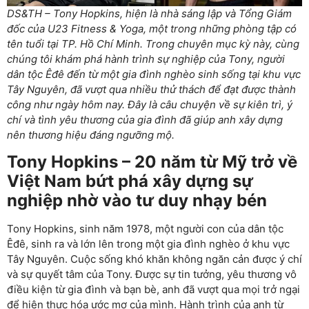
DS&TH – Tony Hopkins, hiện là nhà sáng lập và Tổng Giám
đốc của U23 Fitness & Yoga, một trong những phòng tập có
tên tuổi tại TP. Hồ Chí Minh. Trong chuyên mục kỳ này, cùng
chúng tôi khám phá hành trình sự nghiệp của Tony, người
dân tộc Êđê đến từ một gia đình nghèo sinh sống tại khu vực
Tây Nguyên, đã vượt qua nhiều thử thách để đạt được thành
công như ngày hôm nay. Đây là câu chuyện về sự kiên trì, ý
chí và tình yêu thương của gia đình đã giúp anh xây dựng
nên thương hiệu đáng ngưỡng mộ.
Tony Hopkins – 20 năm từ Mỹ trở về
Việt Nam bứt phá xây dựng sự
nghiệp nhờ vào tư duy nhạy bén
Tony Hopkins, sinh năm 1978, một người con của dân tộc
Êđê, sinh ra và lớn lên trong một gia đình nghèo ở khu vực
Tây Nguyên. Cuộc sống khó khăn không ngăn cản được ý chí
và sự quyết tâm của Tony. Được sự tin tưởng, yêu thương vô
điều kiện từ gia đình và bạn bè, anh đã vượt qua mọi trở ngại
để hiện thực hóa ước mơ của mình. Hành trình của anh từ