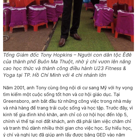
Tổng Giám đốc Tony Hopkins – Người con dân tộc Êđê
của thành phố Buôn Ma Thuột, nhờ ý chí vươn lên nâng
cao học thức và thành công điều hành U23 Fitness &
Yoga tại TP. Hồ Chí Minh với 4 chi nhánh lớn
Năm 2001, anh Tony cùng ông nội di cư sang Mỹ với hy vọng
tìm kiếm một cuộc sống tốt hơn và cơ hội giáo dục. Tại
Greensboro, anh bắt đầu từ những công việc trong nhà máy
và nhà hàng để trang trải cuộc sống và học tập. Trước đây, vì
kinh tế gia đình khó khăn, anh chỉ có cơ hội học đến lớp 5,
chính vì thế tại nơi đất khách, anh đã phải làm việc chăm chỉ
và tranh thủ dành nhiều thời gian cho việc học. Sự hiếu học,
ý chí và nghị lực đã giúp anh lấy được bằng GED vào năm