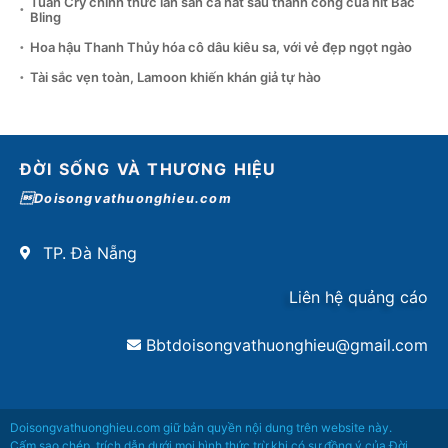
Tuấn Cry chính thức lấn sân ca hát sau thành công của hit Bắc
Bling
Hoa hậu Thanh Thủy hóa cô dâu kiêu sa, với vẻ đẹp ngọt ngào
Tài sắc vẹn toàn, Lamoon khiến khán giả tự hào
ĐỜI SỐNG VÀ THƯƠNG HIỆU
Doisongvathuonghieu.com
TP. Đà Nẵng
Liên hệ quảng cáo
Bbtdoisongvathuonghieu@gmail.com
Doisongvathuonghieu.com giữ bản quyền nội dung trên website này.
Cấm sao chép, trích dẫn dưới mọi hình thức trừ khi có sự đồng ý của Đời