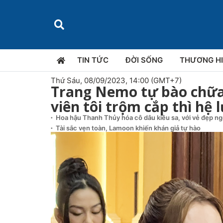
TIN TỨC
ĐỜI SỐNG
THƯƠNG H
Thứ Sáu, 08/09/2023, 14:00 (GMT+7)
Trang Nemo tự bào chữa: 
viên tôi trộm cắp thì hệ l
Hoa hậu Thanh Thủy hóa cô dâu kiêu sa, với vẻ đẹp n
Tài sắc vẹn toàn, Lamoon khiến khán giả tự hào