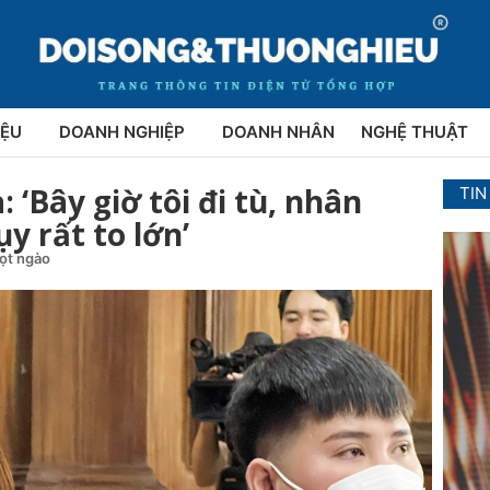
IỆU
DOANH NGHIỆP
DOANH NHÂN
NGHỆ THUẬT
‘Bây giờ tôi đi tù, nhân
TIN
ụy rất to lớn’
gọt ngào