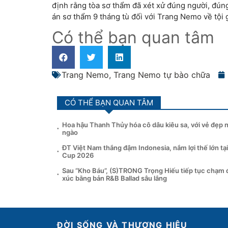
định rằng tòa sơ thẩm đã xét xử đúng người, đún
án sơ thẩm 9 tháng tù đối với Trang Nemo về tội 
Có thể bạn quan tâm
Trang Nemo
,
Trang Nemo tự bào chữa
CÓ THỂ BẠN QUAN TÂM
Hoa hậu Thanh Thủy hóa cô dâu kiêu sa, với vẻ đẹp 
ngào
ĐT Việt Nam thắng đậm Indonesia, nắm lợi thế lớn t
Cup 2026
Sau “Kho Báu”, (S)TRONG Trọng Hiếu tiếp tục chạm
xúc bằng bản R&B Ballad sâu lắng
ĐỜI SỐNG VÀ THƯƠNG HIỆU