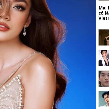
Mai 
có l
Viet