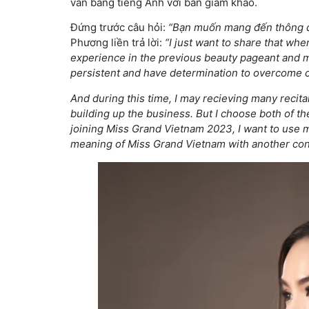
vấn bằng tiếng Anh với ban giám khảo.
Đứng trước câu hỏi:
“Bạn muốn mang đến thông đ
Phương liền trả lời:
“I just want to share that wh
experience in the previous beauty pageant and 
persistent and have determination to overcome 
And during this time, I may recieving many recit
building up the business. But I choose both of t
joining Miss Grand Vietnam 2023, I want to use m
meaning of Miss Grand Vietnam with another cont