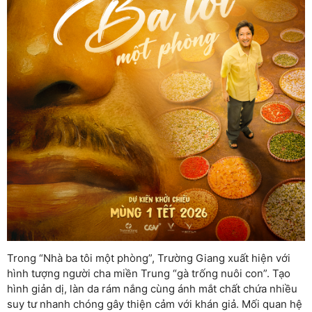
Trong “Nhà ba tôi một phòng”, Trường Giang xuất hiện với
hình tượng người cha miền Trung “gà trống nuôi con”. Tạo
hình giản dị, làn da rám nắng cùng ánh mắt chất chứa nhiều
suy tư nhanh chóng gây thiện cảm với khán giả. Mối quan hệ