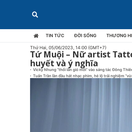
TIN TỨC
ĐỜI SỐNG
THƯƠNG H
Thứ Hai, 05/06/2023, 14:00 (GMT+7)
Tứ Muội – Nữ artist Tat
huyết và ý nghĩa
Vicky Nhung “thổi làn gió mới” vào sáng tác Đông Thi
Tuấn Trần lần đầu hát nhạc phim, hé lộ trải nghiệm “v