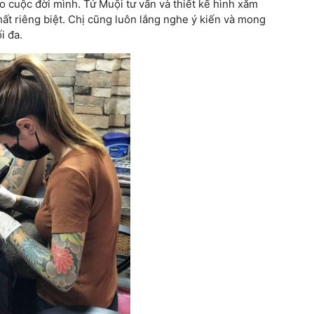
o cuộc đời mình. Tứ Muội tư vấn và thiết kế hình xăm
ất riêng biệt. Chị cũng luôn lắng nghe ý kiến và mong
i đa.