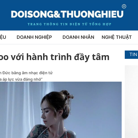
IỆU
DOANH NGHIỆP
DOANH NHÂN
NGHỆ THUẬT
too với hành trình đầy tâm
TIN
ên Đức bằng âm nhạc điện tử
ừa áp lực vừa đáng nhớ”