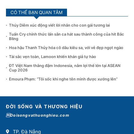
CÓ THỂ BẠN QUAN TÂM
Thúy Diễm xúc động viết lời nhắn cho con gái tương lai
Tuấn Cry chính thức lấn sân ca hát sau thành công của hit Bắc
Bling
Hoa hậu Thanh Thủy hóa cô dâu kiêu sa, với vẻ đẹp ngọt ngào
Tài sắc vẹn toàn, Lamoon khiến khán giả tự hào
ĐT Việt Nam thắng đậm Indonesia, nắm lợi thế lớn tại ASEAN
Cup 2026
Emoura Phạm: “Tôi sốc khi nghe tên mình được xướng lên”
ĐỜI SỐNG VÀ THƯƠNG HIỆU
Doisongvathuonghieu.com
TP. Đà Nẵng