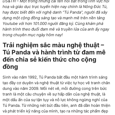
DS&TH – Một trong những cái tên nổi bật trong lĩnh vực hội
hoạ và giáo dục trực tuyến hiện nay chính là Nông Đức Tú,
hay được biết đến với nghệ danh “Tú Panda”, người đã xây
dựng một cộng đồng sáng tạo và mạnh mẽ trên nền tảng
Youtube với hơn 101.000 người đăng ký.
Cùng khám phá
hành trình theo đuổi đam mê và truyền lửa của anh ấy ngay
trong chuyên mục ngày hôm nay!
Trải nghiệm sắc màu nghệ thuật –
Tú Panda và hành trình từ đam mê
đến chia sẻ kiến thức cho cộng
đồng
Sinh vào năm 1992, Tú Panda bắt đầu một hành trình sáng
tạo đầy cơ duyên và nghệ thuật từ việc tự học vẽ tranh chân
dung vào năm 2009. Mỗi nét vẽ, mỗi đường cong trên bức
tranh là một câu chuyện về sự hấp dẫn của nghệ thuật, là
một dấu ấn của sự tận tụy và nỗ lực không ngừng nghỉ của
Tú Panda. Từ những nét bút đầu tiên, anh đã dần hoàn thiện
và phát triển kỹ năng của mình, tạo ra những tác phẩm đẹp