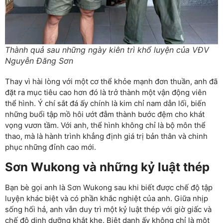
Thành quả sau những ngày kiên trì khổ luyện của VĐV
Nguyễn Đăng Sơn
Thay vì hài lòng với một cơ thể khỏe mạnh đơn thuần, anh đã
đặt ra mục tiêu cao hơn đó là trở thành một vận động viên
thể hình. Ý chí sắt đá ấy chính là kim chỉ nam dẫn lối, biến
những buổi tập mồ hôi ướt đẫm thành bước đệm cho khát
vọng vươn tầm. Với anh, thể hình không chỉ là bộ môn thể
thao, mà là hành trình khẳng định giá trị bản thân và chinh
phục những đỉnh cao mới.
Sơn Wukong và những kỷ luật thép
Bạn bè gọi anh là Sơn Wukong sau khi biết được chế độ tập
luyện khác biệt và có phần khắc nghiệt của anh. Giữa nhịp
sống hối hả, anh vẫn duy trì một kỷ luật thép với giờ giấc và
chế độ dinh dưỡng khắt khe. Biệt danh ấy không chỉ là một