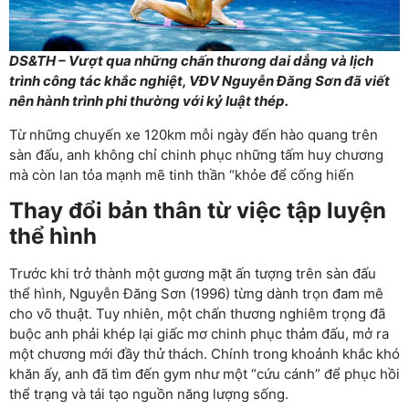
DS&TH – Vượt qua những chấn thương dai dẳng và lịch
trình công tác khắc nghiệt, VĐV Nguyễn Đăng Sơn đã viết
nên hành trình phi thường với kỷ luật thép.
Từ những chuyến xe 120km mỗi ngày đến hào quang trên
sàn đấu, anh không chỉ chinh phục những tấm huy chương
mà còn lan tỏa mạnh mẽ tinh thần “khỏe để cống hiến
Thay đổi bản thân từ việc tập luyện
thể hình
Trước khi trở thành một gương mặt ấn tượng trên sàn đấu
thể hình, Nguyễn Đăng Sơn (1996) từng dành trọn đam mê
cho võ thuật. Tuy nhiên, một chấn thương nghiêm trọng đã
buộc anh phải khép lại giấc mơ chinh phục thảm đấu, mở ra
một chương mới đầy thử thách. Chính trong khoảnh khắc khó
khăn ấy, anh đã tìm đến gym như một “cứu cánh” để phục hồi
thể trạng và tái tạo nguồn năng lượng sống.