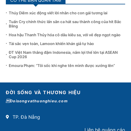
CÓ THỂ BẠN QUAN TÂM
Thúy Diễm xúc động viết lời nhắn cho con gái tương lai
Tuấn Cry chính thức lấn sân ca hát sau thành công của hit Bắc
Bling
Hoa hậu Thanh Thủy hóa cô dâu kiêu sa, với vẻ đẹp ngọt ngào
Tài sắc vẹn toàn, Lamoon khiến khán giả tự hào
ĐT Việt Nam thắng đậm Indonesia, nắm lợi thế lớn tại ASEAN
Cup 2026
Emoura Phạm: “Tôi sốc khi nghe tên mình được xướng lên”
ĐỜI SỐNG VÀ THƯƠNG HIỆU
Doisongvathuonghieu.com
TP. Đà Nẵng
Liên hệ quảng cáo