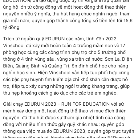
EDUCATION) đã tạo dựng được uy tín và giành sự quan tâm
ủng hộ lớn từ cộng đồng về một hoạt động thể thao thiện
nguyện nhiều ý nghĩa, thu hút hàng chục nghìn người tham
gia mỗi năm, quyên góp thành công tổng số tiền lên tới 15,6
tỷ đồng.
Trích từ nguồn quỹ EDURUN các năm, tính đến 2022
Vinschool đã xây mới hoàn toàn 4 trường mầm non và 17
phòng học cùng các công trình phụ trợ cho 5 trường phổ
thông ở 4 tỉnh vùng sâu, vùng xa trên cả nước: Sơn La, Điện
Biên, Quảng Bình và Quảng Trị, ổn định chỗ học cho hàng
nghìn học sinh. Hiện Vinschool vẫn tiếp tục phối hợp cùng
các bậc phụ huynh tìm kiếm địa chỉ khó khăn cần được hỗ
trợ, tiếp tục xây dựng những ngôi trường khang trang, giúp
thu hẹp khoảng cách giáo dục cho các trẻ em nghèo.
Giải chạy EDURUN 2023 – RUN FOR EDUCATION với sứ
mệnh xây dựng một hoạt động thể thao vì mục đích thiện
nguyện, đã thu hút được sự tham gia nhiệt tình của cộng
đồng với nhiều hình thức gây quỹ khác nhau: quyên góp
thông qua việc mua áo EDURUN 2023, quyên góp trực tuyến
thông qua việc mở tài khoản chạy trên nền tảng 84Race và