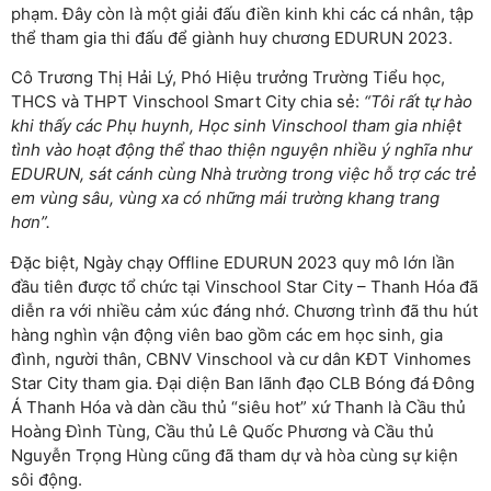
phạm. Đây còn là một giải đấu điền kinh khi các cá nhân, tập
thể tham gia thi đấu để giành huy chương EDURUN 2023.
Cô Trương Thị Hải Lý, Phó Hiệu trưởng Trường Tiểu học,
THCS và THPT Vinschool Smart City chia sẻ:
“Tôi rất tự hào
khi thấy các Phụ huynh, Học sinh Vinschool tham gia nhiệt
tình vào hoạt động thể thao thiện nguyện nhiều ý nghĩa như
EDURUN, sát cánh cùng Nhà trường trong việc hỗ trợ các trẻ
em vùng sâu, vùng xa có những mái trường khang trang
hơn”.
Đặc biệt, Ngày chạy Offline EDURUN 2023 quy mô lớn lần
đầu tiên được tổ chức tại Vinschool Star City – Thanh Hóa đã
diễn ra với nhiều cảm xúc đáng nhớ. Chương trình đã thu hút
hàng nghìn vận động viên bao gồm các em học sinh, gia
đình, người thân, CBNV Vinschool và cư dân KĐT Vinhomes
Star City tham gia. Đại diện Ban lãnh đạo CLB Bóng đá Đông
Á Thanh Hóa và dàn cầu thủ “siêu hot” xứ Thanh là Cầu thủ
Hoàng Đình Tùng, Cầu thủ Lê Quốc Phương và Cầu thủ
Nguyễn Trọng Hùng cũng đã tham dự và hòa cùng sự kiện
sôi động.