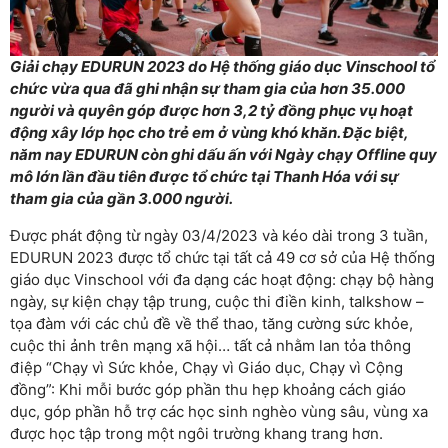
Giải chạy EDURUN 2023 do Hệ thống giáo dục Vinschool tổ
chức vừa qua đã ghi nhận sự tham gia của hơn 35.000
người và quyên góp được hơn 3,2 tỷ đồng phục vụ hoạt
động xây lớp học cho trẻ em ở vùng khó khăn. Đặc biệt,
năm nay EDURUN còn ghi dấu ấn với Ngày chạy Offline quy
mô lớn lần đầu tiên được tổ chức tại Thanh Hóa với sự
tham gia của gần 3.000 người.
Được phát động từ ngày 03/4/2023 và kéo dài trong 3 tuần,
EDURUN 2023 được tổ chức tại tất cả 49 cơ sở của Hệ thống
giáo dục Vinschool với đa dạng các hoạt động: chạy bộ hàng
ngày, sự kiện chạy tập trung, cuộc thi điền kinh, talkshow –
tọa đàm với các chủ đề về thể thao, tăng cường sức khỏe,
cuộc thi ảnh trên mạng xã hội… tất cả nhằm lan tỏa thông
điệp “Chạy vì Sức khỏe, Chạy vì Giáo dục, Chạy vì Cộng
đồng”: Khi mỗi bước góp phần thu hẹp khoảng cách giáo
dục, góp phần hỗ trợ các học sinh nghèo vùng sâu, vùng xa
được học tập trong một ngôi trường khang trang hơn.