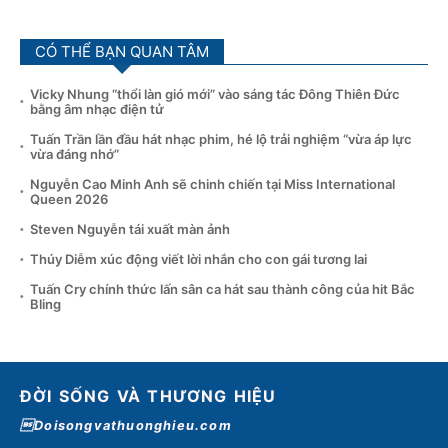
CÓ THỂ BẠN QUAN TÂM
Vicky Nhung “thổi làn gió mới” vào sáng tác Đông Thiên Đức
bằng âm nhạc điện tử
Tuấn Trần lần đầu hát nhạc phim, hé lộ trải nghiệm “vừa áp lực
vừa đáng nhớ”
Nguyễn Cao Minh Anh sẽ chinh chiến tại Miss International
Queen 2026
Steven Nguyễn tái xuất màn ảnh
Thúy Diễm xúc động viết lời nhắn cho con gái tương lai
Tuấn Cry chính thức lấn sân ca hát sau thành công của hit Bắc
Bling
ĐỜI SỐNG VÀ THƯƠNG HIỆU
Doisongvathuonghieu.com