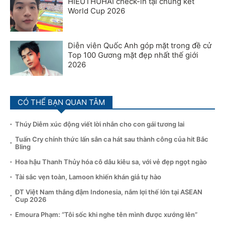
HIEUTHUHAI check-in tại chung kết
World Cup 2026
Diễn viên Quốc Anh góp mặt trong đề cử
Top 100 Gương mặt đẹp nhất thế giới
2026
CÓ THỂ BẠN QUAN TÂM
Thúy Diễm xúc động viết lời nhắn cho con gái tương lai
Tuấn Cry chính thức lấn sân ca hát sau thành công của hit Bắc
Bling
Hoa hậu Thanh Thủy hóa cô dâu kiêu sa, với vẻ đẹp ngọt ngào
Tài sắc vẹn toàn, Lamoon khiến khán giả tự hào
ĐT Việt Nam thắng đậm Indonesia, nắm lợi thế lớn tại ASEAN
Cup 2026
Emoura Phạm: “Tôi sốc khi nghe tên mình được xướng lên”