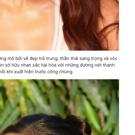
g mộ bởi vẻ đẹp trẻ trung, thần thái sang trọng và vóc
iên sở hữu nhan sắc hài hòa với những đường nét thanh
mỗi khi xuất hiện trước công chúng.