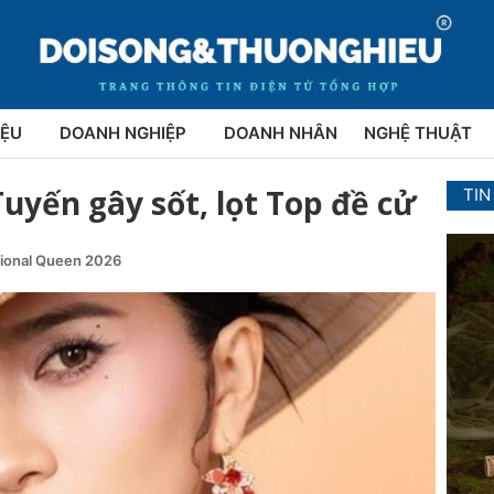
IỆU
DOANH NGHIỆP
DOANH NHÂN
NGHỆ THUẬT
Tuyến gây sốt, lọt Top đề cử
TIN
tional Queen 2026