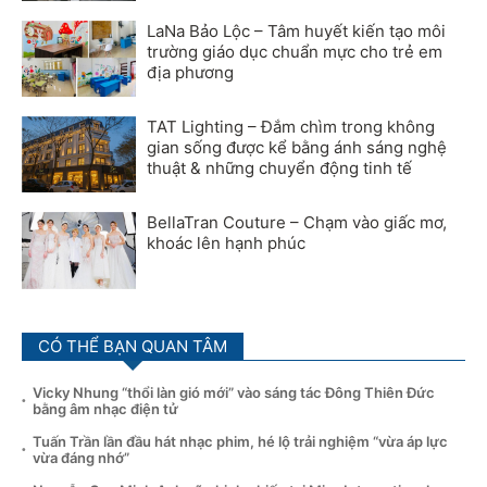
LaNa Bảo Lộc – Tâm huyết kiến tạo môi
trường giáo dục chuẩn mực cho trẻ em
địa phương
TAT Lighting – Đắm chìm trong không
gian sống được kể bằng ánh sáng nghệ
thuật & những chuyển động tinh tế
BellaTran Couture – Chạm vào giấc mơ,
khoác lên hạnh phúc
CÓ THỂ BẠN QUAN TÂM
Vicky Nhung “thổi làn gió mới” vào sáng tác Đông Thiên Đức
bằng âm nhạc điện tử
Tuấn Trần lần đầu hát nhạc phim, hé lộ trải nghiệm “vừa áp lực
vừa đáng nhớ”