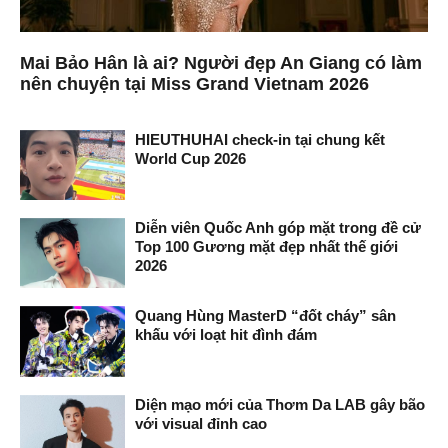
Mai Bảo Hân là ai? Người đẹp An Giang có làm
nên chuyện tại Miss Grand Vietnam 2026
HIEUTHUHAI check-in tại chung kết
World Cup 2026
Diễn viên Quốc Anh góp mặt trong đề cử
Top 100 Gương mặt đẹp nhất thế giới
2026
Quang Hùng MasterD “đốt cháy” sân
khấu với loạt hit đình đám
Diện mạo mới của Thơm Da LAB gây bão
với visual đỉnh cao