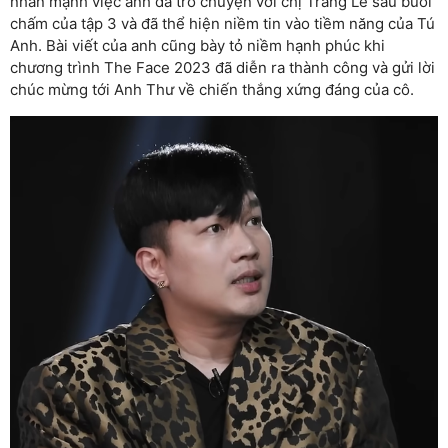
nhấn mạnh việc anh đã trò chuyện với chị Trang Lê sau buổi
chấm của tập 3 và đã thể hiện niềm tin vào tiềm năng của Tú
Anh. Bài viết của anh cũng bày tỏ niềm hạnh phúc khi
chương trình The Face 2023 đã diễn ra thành công và gửi lời
chúc mừng tới Anh Thư về chiến thắng xứng đáng của cô.