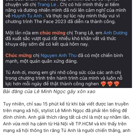
Bài đăng của Lê Minh Ngọc gây xôn xao
Tuy nhiên, chỉ sau 15 phút kể từ khi bài viết được lan truyền
trên mạng xã hội, stylist Lê Minh Ngọc đã phải lên tiếng để
đính chính. Anh giải thích rằng tất cả chỉ là một sự nhầm lẫn.
Anh vừa mới hạ cánh từ Hà Nội về TP.HCM và khi thấy trên
mạng xã hội thông tin rằng Tú Anh là người chiến thắng, anh